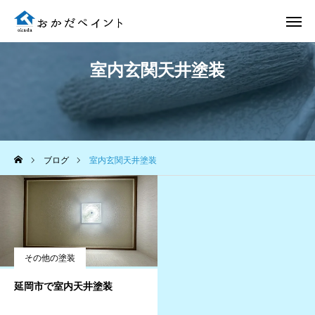
室内玄関天井塗装
電話 問合せ
LINE 問合せ
メール 問合せ
ブログ
室内玄関天井塗装
ホーム
施工事例
選ばれる理由
その他の塗装
施工完了までの流れ
延岡市で室内天井塗装
会社案内