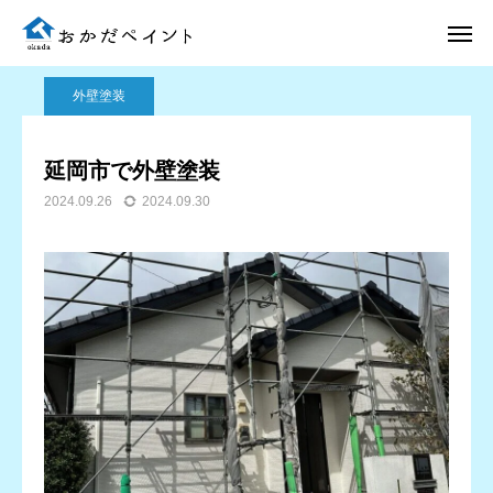
ブログ
外壁塗装
延岡市で外壁塗装
外壁塗装
電話 問合せ
LINE 問合せ
延岡市で外壁塗装
2024.09.26
2024.09.30
メール 問合せ
ホーム
施工事例
選ばれる理由
施工完了までの流れ
会社案内