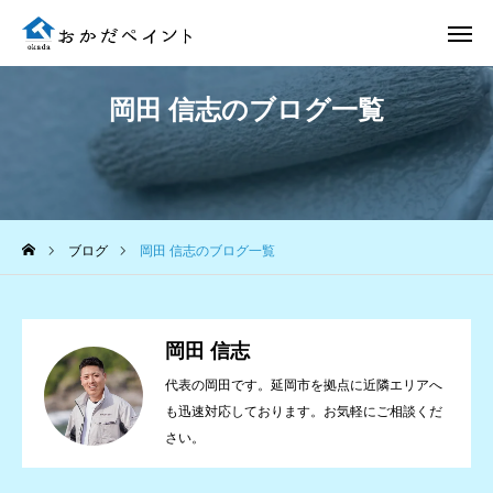
岡田 信志のブログ一覧
電話 問合せ
LINE 問合せ
メール 問合せ
ブログ
岡田 信志のブログ一覧
ホーム
施工事例
岡田 信志
選ばれる理由
代表の岡田です。延岡市を拠点に近隣エリアへ
も迅速対応しております。お気軽にご相談くだ
施工完了までの流れ
さい。
会社案内